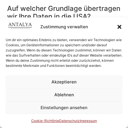
Auf welcher Grundlage übertragen
wir Ihre Daten in die USA?
Zustimmung verwalten
Auf Grundlage des Angemessenheitsbeschlusses
der Europäischen Kommission sowie der
Um dir ein optimales Erlebnis zu bieten, verwenden wir Technologien wie
entsprechenden Zertifizierung des Unternehmens.
Cookies, um Geräteinformationen zu speichern und/oder darauf
zuzugreifen. Wenn du diesen Technologien zustimmst, können wir Daten
Wie verarbeiten wir Ihre Daten?
wie das Surfverhalten oder eindeutige IDs auf dieser Website verarbeiten.
Wenn du deine Zustimmung nicht erteilst oder zurückziehst, können
Für die Kommunikation mit unseren Kunden und
bestimmte Merkmale und Funktionen beeinträchtigt werden.
anderen Personen außerhalb unseres Unternehmens
nutzen wir den Instant-Messaging-Dienst WhatsApp
Akzeptieren
in der Variante „WhatsApp Business“.
Ablehnen
Die Kommunikation erfolgt über eine Ende-zu-Ende-
Verschlüsselung (Peer-to-Peer). So wird verhindert,
Einstellungen ansehen
dass WhatsApp oder sonstige Dritte Zugriff auf die
Kommunikationsinhalte erlangen. Auch haben wir
Cookie-Richtlinie
Datenschutz
Impressum
unsere Accounts so eingestellt, dass kein