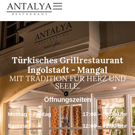
Türkisches Grillrestaurant
Ingolstadt - Mangal
MIT TRADITION FÜR HERZ UND
SEELE.
Öffnungszeiten
Montag – Freitag
17:00 – 00:00 Uhr
Samstag
12:00 – 01:00 Uhr