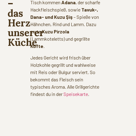
–
Tisch kommen
Adana
, der scharfe
Hackfleischspieß, sowie
Tavuk-,
das
Dana- und Kuzu Şiş
– Spieße von
Herz
Hähnchen, Rind und Lamm. Dazu
unserer
zarte
Kuzu Pirzola
(Lammkoteletts) und gegrillte
Küche
Köfte
.
Jedes Gericht wird frisch über
Holzkohle gegrillt und wahlweise
mit Reis oder Bulgur serviert. So
bekommt das Fleisch sein
typisches Aroma. Alle Grillgerichte
findest du in der
Speisekarte
.