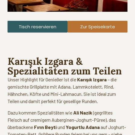
Tisch reservieren
Zur Speisekarte
Karışık Izgara &
Spezialitäten zum Teilen
Unser Highlight für Genießer ist die
Karışık Izgara
– die
gemischte Grillplatte mit Adana, Lammkotelett, Rind,
Hähnchen, Köfte und Mini-Lahmacun. Sie ist ideal zum
Teilen und damit perfekt für gesellige Runden.
Dazu kommen Spezialitäten wie
Ali Nazik
(gegrilltes
Fleisch auf cremigem Auberginen-Joghurt-Püree), das
überbackene
Fırın Beyti
und
Yogurtlu Adana
auf Joghurt-
Tomaten-Bett. Größere Runden feiern bei uns gern – siehe