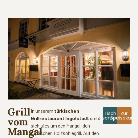
Grill
In unserem
türkischen
Tisch
Zur
reservieren
Speisekarte
Grillrestaurant Ingolstadt
dreht
vom
sich alles um den Mangal, den
Mangal
türkischen Holzkohlegrill. Auf den