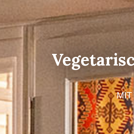
Vegetarisc
MIT