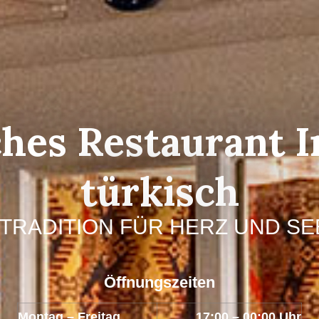
hes Restaurant I
türkisch
 TRADITION FÜR HERZ UND SE
Öffnungszeiten
Montag – Freitag
17:00 – 00:00 Uhr