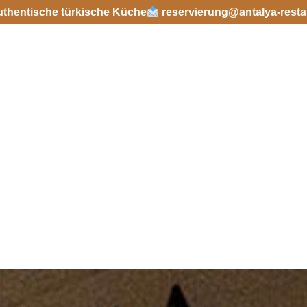
uthentische türkische Küche
reservierung@antalya-resta