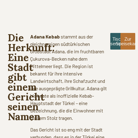
Die
Adana Kebab
stammt aus der
Tisch
Zur
gleichnamigen südtürkischen
reservieren
Speisekart
Herkunft:
Großstadt Adana, die im fruchtbaren
Eine
Çukurova-Becken nahe dem
Stadt
Mittelmeer liegt. Die Region ist
bekannt für ihre intensive
gibt
Landwirtschaft, ihre Schafzucht und
einem
ihre ausgeprägte Grillkultur. Adana gilt
Gericht
bis heute als inoffizielle Kebab-
Hauptstadt der Türkei – eine
seinen
Bezeichnung, die die Einwohner mit
Namen
großem Stolz tragen.
Das Gericht ist so eng mit der Stadt
verbunden, dass es in der Türkei eine