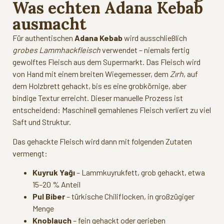
Was echten Adana Kebab
ausmacht
Für authentischen
Adana Kebab
wird ausschließlich
grobes Lammhackfleisch
verwendet – niemals fertig
gewolftes Fleisch aus dem Supermarkt. Das Fleisch wird
von Hand mit einem breiten Wiegemesser, dem
Zırh
, auf
dem Holzbrett gehackt, bis es eine grobkörnige, aber
bindige Textur erreicht. Dieser manuelle Prozess ist
entscheidend: Maschinell gemahlenes Fleisch verliert zu viel
Saft und Struktur.
Das gehackte Fleisch wird dann mit folgenden Zutaten
vermengt:
Kuyruk Yağı
– Lammkuyrukfett, grob gehackt, etwa
15–20 % Anteil
Pul Biber
– türkische Chiliflocken, in großzügiger
Menge
Knoblauch
– fein gehackt oder gerieben