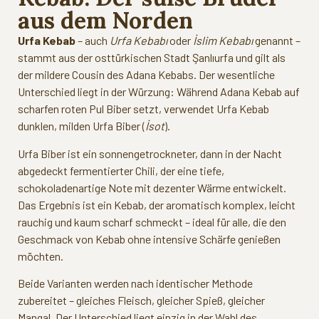
aus dem Norden
Urfa Kebab
– auch
Urfa Kebabı
oder
İslim Kebabı
genannt –
stammt aus der osttürkischen Stadt Şanlıurfa und gilt als
der mildere Cousin des Adana Kebabs. Der wesentliche
Unterschied liegt in der Würzung: Während Adana Kebab auf
scharfen roten Pul Biber setzt, verwendet Urfa Kebab
dunklen, milden Urfa Biber (
İsot
).
Urfa Biber ist ein sonnengetrockneter, dann in der Nacht
abgedeckt fermentierter Chili, der eine tiefe,
schokoladenartige Note mit dezenter Wärme entwickelt.
Das Ergebnis ist ein Kebab, der aromatisch komplex, leicht
rauchig und kaum scharf schmeckt – ideal für alle, die den
Geschmack von Kebab ohne intensive Schärfe genießen
möchten.
Beide Varianten werden nach identischer Methode
zubereitet – gleiches Fleisch, gleicher Spieß, gleicher
Mangal. Der Unterschied liegt einzig in der Wahl des