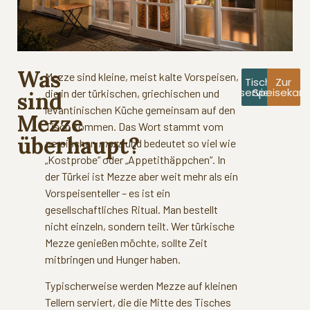
Was
Mezze sind kleine, meist kalte Vorspeisen,
Tisch
Zur
reservieren
Speisekart
die in der türkischen, griechischen und
sind
levantinischen Küche gemeinsam auf den
Mezze
Tisch kommen. Das Wort stammt vom
überhaupt?
persischen
maza
und bedeutet so viel wie
„Kostprobe“ oder „Appetithäppchen“. In
der Türkei ist Mezze aber weit mehr als ein
Vorspeisenteller – es ist ein
gesellschaftliches Ritual. Man bestellt
nicht einzeln, sondern teilt. Wer türkische
Mezze genießen möchte, sollte Zeit
mitbringen und Hunger haben.
Typischerweise werden Mezze auf kleinen
Tellern serviert, die die Mitte des Tisches