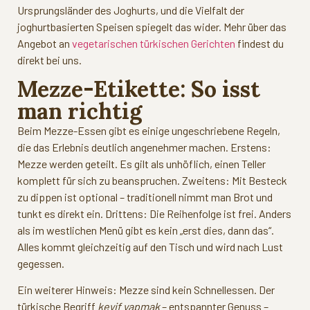
Ursprungsländer des Joghurts, und die Vielfalt der
joghurtbasierten Speisen spiegelt das wider. Mehr über das
Angebot an
vegetarischen türkischen Gerichten
findest du
direkt bei uns.
Mezze-Etikette: So isst
man richtig
Beim Mezze-Essen gibt es einige ungeschriebene Regeln,
die das Erlebnis deutlich angenehmer machen. Erstens:
Mezze werden geteilt. Es gilt als unhöflich, einen Teller
komplett für sich zu beanspruchen. Zweitens: Mit Besteck
zu dippen ist optional – traditionell nimmt man Brot und
tunkt es direkt ein. Drittens: Die Reihenfolge ist frei. Anders
als im westlichen Menü gibt es kein „erst dies, dann das“.
Alles kommt gleichzeitig auf den Tisch und wird nach Lust
gegessen.
Ein weiterer Hinweis: Mezze sind kein Schnellessen. Der
türkische Begriff
keyif yapmak
– entspannter Genuss –