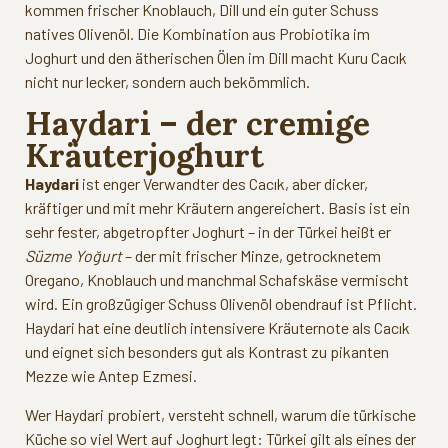
kommen frischer Knoblauch, Dill und ein guter Schuss
natives Olivenöl. Die Kombination aus Probiotika im
Joghurt und den ätherischen Ölen im Dill macht Kuru Cacık
nicht nur lecker, sondern auch bekömmlich.
Haydari – der cremige
Kräuterjoghurt
Haydari
ist enger Verwandter des Cacık, aber dicker,
kräftiger und mit mehr Kräutern angereichert. Basis ist ein
sehr fester, abgetropfter Joghurt – in der Türkei heißt er
Süzme Yoğurt
– der mit frischer Minze, getrocknetem
Oregano, Knoblauch und manchmal Schafskäse vermischt
wird. Ein großzügiger Schuss Olivenöl obendrauf ist Pflicht.
Haydari hat eine deutlich intensivere Kräuternote als Cacık
und eignet sich besonders gut als Kontrast zu pikanten
Mezze wie Antep Ezmesi.
Wer Haydari probiert, versteht schnell, warum die türkische
Küche so viel Wert auf Joghurt legt: Türkei gilt als eines der