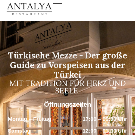
Türkische Mezze - Der große
Guide zu Vorspeisen aus der
Türkei
MIT TRADITION FÜR HERZ UND
SEELE.
Öffnungszeiten
Montag – Freitag
17:00 – 00:00 Uhr
Samstag
12:00 – 01:00 Uhr