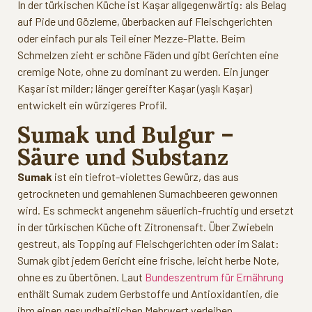
In der türkischen Küche ist Kaşar allgegenwärtig: als Belag
auf Pide und Gözleme, überbacken auf Fleischgerichten
oder einfach pur als Teil einer Mezze-Platte. Beim
Schmelzen zieht er schöne Fäden und gibt Gerichten eine
cremige Note, ohne zu dominant zu werden. Ein junger
Kaşar ist milder; länger gereifter Kaşar (yaşlı Kaşar)
entwickelt ein würzigeres Profil.
Sumak und Bulgur –
Säure und Substanz
Sumak
ist ein tiefrot-violettes Gewürz, das aus
getrockneten und gemahlenen Sumachbeeren gewonnen
wird. Es schmeckt angenehm säuerlich-fruchtig und ersetzt
in der türkischen Küche oft Zitronensaft. Über Zwiebeln
gestreut, als Topping auf Fleischgerichten oder im Salat:
Sumak gibt jedem Gericht eine frische, leicht herbe Note,
ohne es zu übertönen. Laut
Bundeszentrum für Ernährung
enthält Sumak zudem Gerbstoffe und Antioxidantien, die
ihm einen gesundheitlichen Mehrwert verleihen.