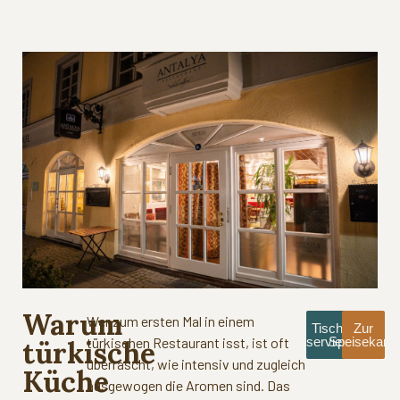
Warum
Wer zum ersten Mal in einem
Tisch
Zur
türkischen Restaurant isst, ist oft
reservieren
Speisekarte
türkische
überrascht, wie intensiv und zugleich
Küche
ausgewogen die Aromen sind. Das