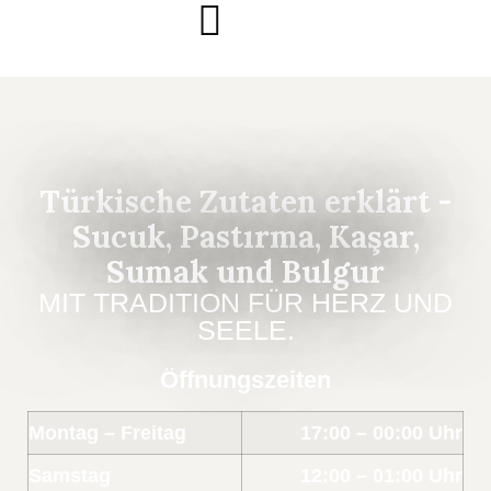
Türkische Zutaten erklärt -
Sucuk, Pastırma, Kaşar,
Sumak und Bulgur
MIT TRADITION FÜR HERZ UND
SEELE.
Öffnungszeiten
Montag – Freitag
17:00 – 00:00 Uhr
Samstag
12:00 – 01:00 Uhr